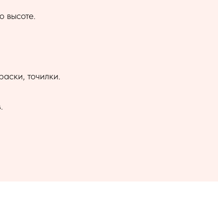
о высоте.
раски, точилки.
.
я купания.
мага.