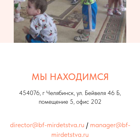
МЫ НАХОДИМСЯ
454076, г Челябинс
к, ул. Бейвеля 46 Б,
помещение 5, офис 202
director@bf-mirdetstva.ru
/
manager@bf-
mirdetstva.ru