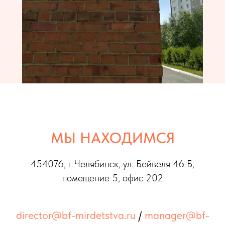
МЫ НАХОДИМСЯ
454076, г Челябинс
к, ул. Бейвеля 46 Б,
помещение 5, офис 202
director@bf-mirdetstva.ru
/
manager@bf-